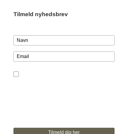
Tilmeld nyhedsbrev
Jeg giver samtykke til, at puc-kbh.dk må kontakte
mig via e-mail med vores produkter. Samtykket må
også bruges til at spørge mig, om jeg ønsker at
udvide mit samtykke ift. markedsførings- og/eller
databasebeskyttelsesreglerne. Tilbagekald dit
samtykke ved at klikke på linket nederst i vores
nyhedsbreve.
Tilmeld dig her