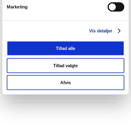
PUC-workshop med Susan Hart. Her
Marketing
deltog alle holdene fra de forskellige
årgange…
Vis detaljer
Tillad alle
Tillad valgte
Afvis