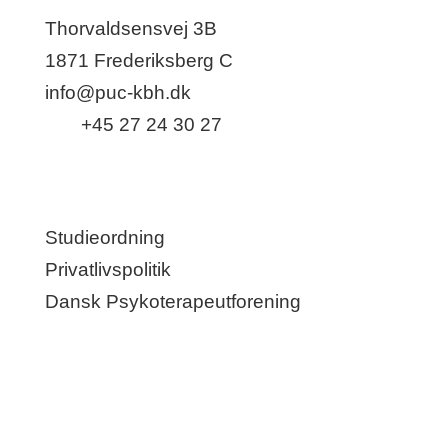
Thorvaldsensvej 3B
1871 Frederiksberg C
info@puc-kbh.dk
Tlf.:
+45 27 24 30 27
Links
Studieordning
Privatlivspolitik
Dansk Psykoterapeutforening
Følg med os på