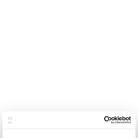
Vi er i ansøgningsfasen om at få
uddannelsen indplaceret på niveau
7 i Kvalifikationsrammen for Livslang
Læring…