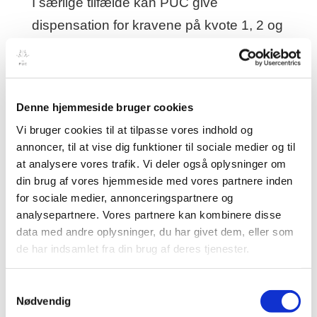
I særlige tilfælde kan PUC give
dispensation for kravene på kvote 1, 2 og
3, hvis din samlede profil og erfaring
vurderes at opfylde de nødvendige
kriterier for uddannelsen.
Denne hjemmeside bruger cookies
Merit
Vi bruger cookies til at tilpasse vores indhold og
annoncer, til at vise dig funktioner til sociale medier og til
Har du gennemført uddannelser eller dele
at analysere vores trafik. Vi deler også oplysninger om
af uddannelser, som har samme værdi
din brug af vores hjemmeside med vores partnere inden
for sociale medier, annonceringspartnere og
som vores krav, kan du søge merit.
analysepartnere. Vores partnere kan kombinere disse
Dokumentation herfor vil blive vurderet i
data med andre oplysninger, du har givet dem, eller som
den samlede optagelsesproces.
de har indsamlet fra din brug af deres tjenester.
Samtykkevalg
TIlmeld dig infomøde
Nødvendig