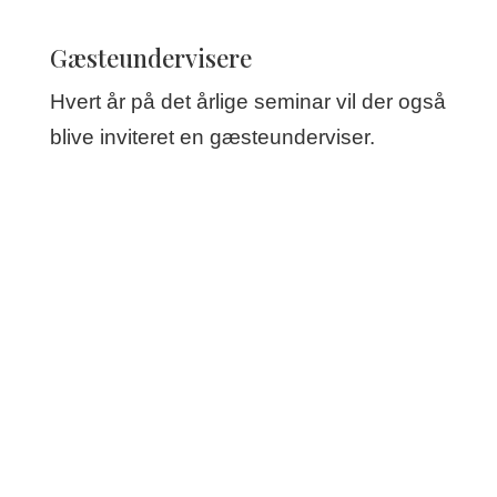
Gæsteundervisere
Hvert år på det årlige seminar vil der også
blive inviteret en gæsteunderviser.
Tilmelding & kontakt
For at tilmelde dig eller få mere
information om den 3-årige
efteruddannelse i ISTDP kan du kontakte