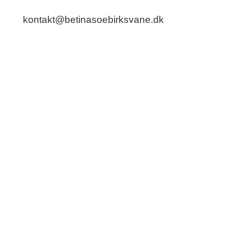
Betina Søbirk Svane på
kontakt@betinasoebirksvane.dk
eller
telefon 50 48 09 47