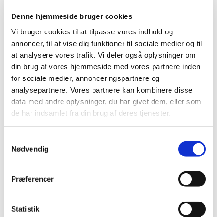
Holdstørrelse
Denne hjemmeside bruger cookies
Holdstørrelsen er kun på 5-7 deltagere
Vi bruger cookies til at tilpasse vores indhold og
for at skabe et så trygt og optimalt
annoncer, til at vise dig funktioner til sociale medier og til
at analysere vores trafik. Vi deler også oplysninger om
læringsrum som muligt.
din brug af vores hjemmeside med vores partnere inden
for sociale medier, annonceringspartnere og
Hvad koster uddanelsen?
analysepartnere. Vores partnere kan kombinere disse
data med andre oplysninger, du har givet dem, eller som
Prisen er 25.500 kr. pr. år. Det dækker
de har indsamlet fra din brug af deres tjenester.
over 15 moduler af to dages varighed
+ 3 seminarer på to dage. Det vil sige i
Samtykkevalg
Nødvendig
alt 36 dages undervisning.
Beløbet kan betales over 2 eller 5 rater
Præferencer
pr. år.
Statistik